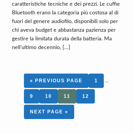
caratteristiche tecniche e dei prezzi. Le cuffie
Bluetooth erano la categoria più costosa al di
fuori del genere audiofilo, disponibili solo per
chi aveva budget e abbastanza pazienza per
gestire la limitata durata della batteria. Ma
nell’ultimo decennio, […]
Interim
GO
PAGE
«
PREVIOUS PAGE
1
…
pages
TO
omitted
PAGE
PAGE
PAGE
PAGE
9
10
11
12
GO
NEXT PAGE »
TO