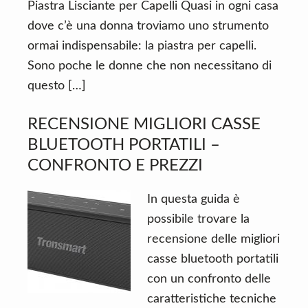
n
d
Piastra Lisciante per Capelli Quasi in ogni casa
t
e
dove c’è una donna troviamo uno strumento
b
ormai indispensabile: la piastra per capelli.
a
Sono poche le donne che non necessitano di
r
questo […]
RECENSIONE MIGLIORI CASSE
BLUETOOTH PORTATILI –
CONFRONTO E PREZZI
In questa guida è
possibile trovare la
recensione delle migliori
casse bluetooth portatili
con un confronto delle
caratteristiche tecniche