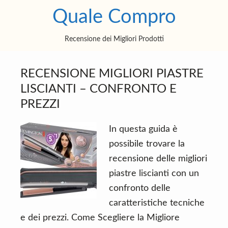
S
S
S
Quale Compro
k
k
k
i
i
i
Recensione dei Migliori Prodotti
p
p
p
t
t
t
RECENSIONE MIGLIORI PIASTRE
o
o
o
LISCIANTI – CONFRONTO E
m
p
f
PREZZI
a
r
o
i
i
o
In questa guida è
n
m
t
possibile trovare la
c
a
e
recensione delle migliori
o
r
r
piastre liscianti con un
n
y
confronto delle
t
s
caratteristiche tecniche
e
i
e dei prezzi. Come Scegliere la Migliore