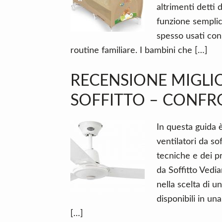
n
d
altrimenti detti
t
e
funzione sempli
b
spesso usati con
a
routine familiare. I bambini che […]
r
RECENSIONE MIGLIO
SOFFITTO – CONFR
In questa guida è
ventilatori da so
tecniche e dei pr
da Soffitto Vedi
nella scelta di u
disponibili in un
[…]