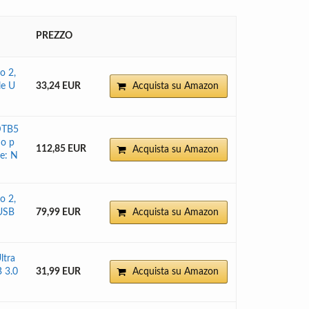
PREZZO
o 2,
le U
33,24 EUR
Acquista su Amazon
DTB5
no p
112,85 EUR
Acquista su Amazon
re: N
o 2,
 USB
79,99 EUR
Acquista su Amazon
ltra
B 3.0
31,99 EUR
Acquista su Amazon