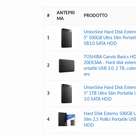
ANTEPRI
#
PRODOTTO
MA
UnionSine Hard Disk Estern
1
5" 500GB Ultra Slim Portati
SB3.0 SATA HDD
TOSHIBA Canvio Basics H
20EK3AA - Hard disk ester
2
ortatile USB 3.0, 2 TB, colo
ero
UnionSine Hard Disk Estern
3
5" 1TB Ultra Slim Portatile
3.0 SATA HDD
Hard Disk Esterno 500GB U
4
Slim 2,5 Pollici Portatile US
HDD