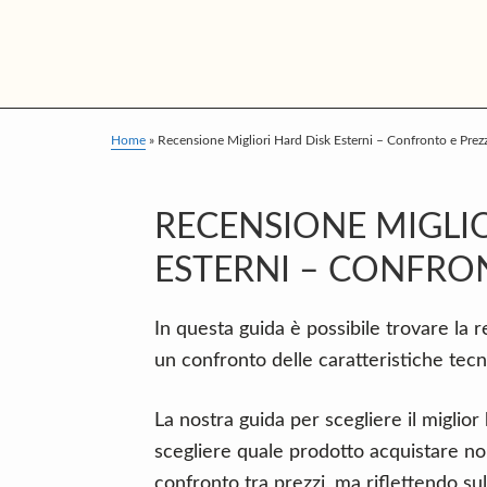
S
S
S
k
k
k
i
i
i
p
p
p
t
t
t
Home
»
Recensione Migliori Hard Disk Esterni – Confronto e Prezz
o
o
o
m
p
f
RECENSIONE MIGLIO
a
r
o
ESTERNI – CONFRON
i
i
o
n
m
t
In questa guida è possibile trovare la 
c
a
e
un confronto delle caratteristiche tecn
o
r
r
n
y
La nostra guida per scegliere il miglio
t
s
scegliere quale prodotto acquistare no
e
i
confronto tra prezzi, ma riflettendo su