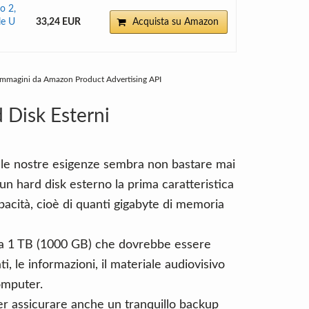
o 2,
le U
33,24 EUR
Acquista su Amazon
 Immagini da Amazon Product Advertising API
 Disk Esterni
alle nostre esigenze sembra non bastare mai
un hard disk esterno la prima caratteristica
pacità, cioè di quanti gigabyte di memoria
a 1 TB (1000 GB) che dovrebbe essere
i, le informazioni, il materiale audiovisivo
omputer.
per assicurare anche un tranquillo backup