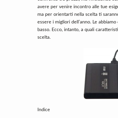
n
d
avere per venire incontro alle tue esig
t
e
ma per orientarti nella scelta ti saranno
b
essere i migliori dell’anno. Le abbiamo 
a
basso. Ecco, intanto, a quali caratteri
r
scelta.
Indice