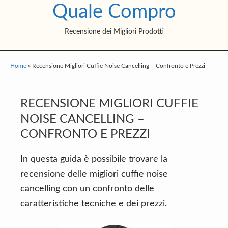
Quale Compro
S
S
S
k
k
k
Recensione dei Migliori Prodotti
i
i
i
p
p
p
t
t
t
Home
»
Recensione Migliori Cuffie Noise Cancelling – Confronto e Prezzi
o
o
o
m
p
f
RECENSIONE MIGLIORI CUFFIE
a
r
o
NOISE CANCELLING –
i
i
o
CONFRONTO E PREZZI
n
m
t
c
a
e
In questa guida è possibile trovare la
o
r
r
recensione delle migliori cuffie noise
n
y
cancelling con un confronto delle
t
s
caratteristiche tecniche e dei prezzi.
e
i