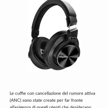
n
d
t
e
b
a
r
Le cuffie con cancellazione del rumore attiva
(ANC) sono state create per far fronte
all’esigenza di quegli utenti che desiderano