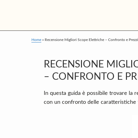
S
S
S
k
k
k
i
i
i
p
p
p
t
t
t
Home
»
Recensione Migliori Scope Elettriche – Confronto e Prezzi
o
o
o
m
p
f
RECENSIONE MIGLIO
a
r
o
– CONFRONTO E PR
i
i
o
n
m
t
In questa guida è possibile trovare la 
c
a
e
con un confronto delle caratteristiche 
o
r
r
n
y
t
s
e
i