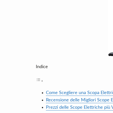
n
d
t
e
b
a
r
Indice
Come Scegliere una Scopa Elettri
Recensione delle Migliori Scope E
Prezzi delle Scope Elettriche più