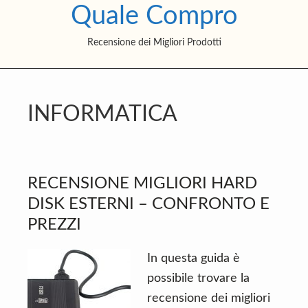
Quale Compro
S
S
S
k
k
k
Recensione dei Migliori Prodotti
i
i
i
p
p
p
t
t
t
o
o
o
INFORMATICA
m
p
f
a
r
o
i
i
o
RECENSIONE MIGLIORI HARD
n
m
t
DISK ESTERNI – CONFRONTO E
c
a
e
PREZZI
o
r
r
n
y
In questa guida è
t
s
possibile trovare la
e
i
recensione dei migliori