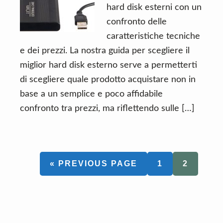
n
d
hard disk esterni con un
t
e
confronto delle
b
caratteristiche tecniche
a
e dei prezzi. La nostra guida per scegliere il
r
miglior hard disk esterno serve a permetterti
di scegliere quale prodotto acquistare non in
base a un semplice e poco affidabile
confronto tra prezzi, ma riflettendo sulle […]
GO
PAGE
PAGE
«
PREVIOUS PAGE
1
2
TO